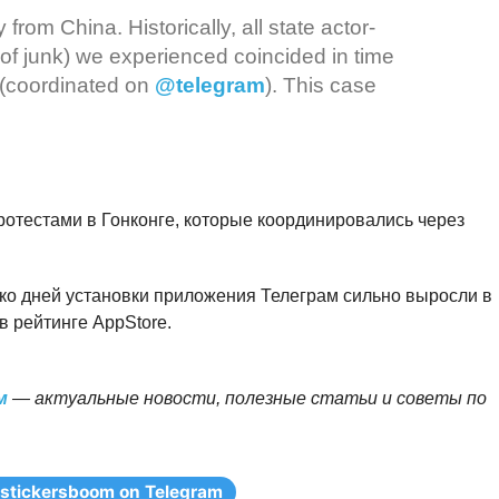
rom China. Historically, all state actor-
f junk) we experienced coincided in time
 (coordinated on
@telegram
). This case
ротестами в Гонконге, которые координировались через
ько дней установки приложения Телеграм сильно выросли в
в рейтинге AppStore.
м
— актуальные новости, полезные статьи и советы по
stickersboom on Telegram