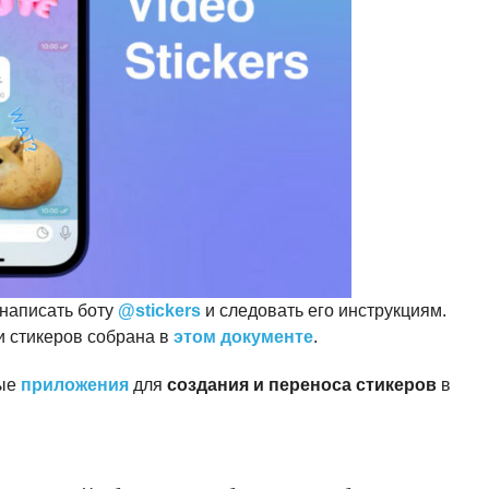
 написать боту
@stickers
и следовать его инструкциям.
 стикеров собрана в
этом документе
.
ные
приложения
для
создания и переноса стикеров
в