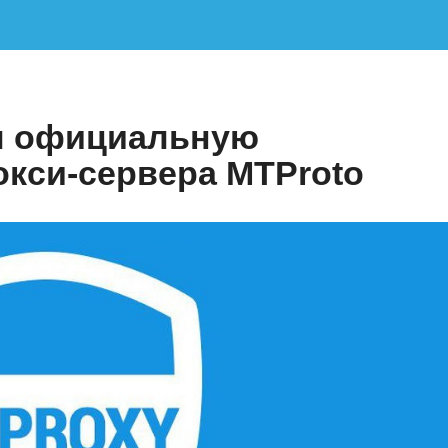
л официальную
кси-сервера MTProto