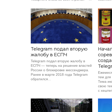
15.4K
Telegram подал вторую
Нача
жалобу в ЕСПЧ
сорев
созда
Telegram подал вторую жалобу в
Teleg
ЕСПЧ — теперь на решение властей
России о блокировке мессенджера.
Ежемеся
Ранее в марте 2018 года Telegram
тем для 
обратился...
Тема ию
свою те
с хеште
Крайний 
15.9K