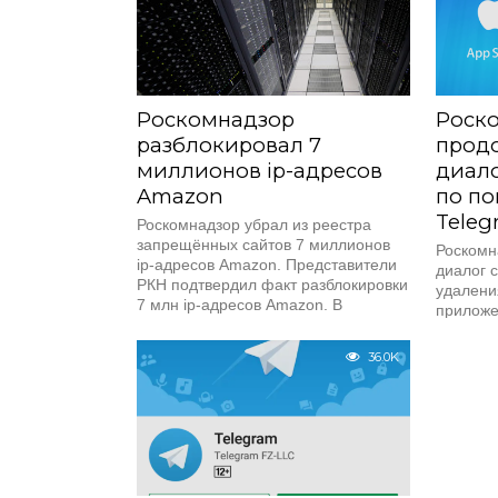
Роскомнадзор
Роск
разблокировал 7
продо
миллионов ip-адресов
диало
Amazon
по по
Teleg
Роскомнадзор убрал из реестра
запрещённых сайтов 7 миллионов
Роскомн
ip-адресов Amazon. Представители
диалог с
РКН подтвердил факт разблокировки
удалени
7 млн ip-адресов Amazon. В
приложе
ведомстве пояснили,...
Apple по
36.0K