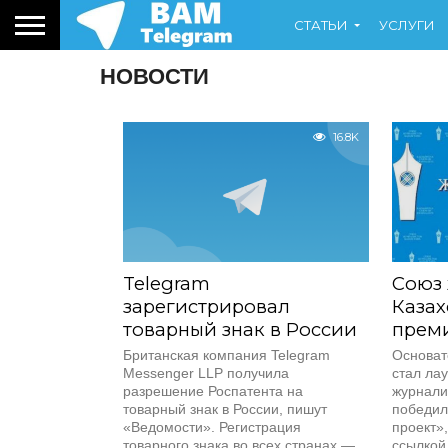
СТАТЬИ
УСЛУГИ
НОВОСТИ
16.8K
Telegram
Союз
зарегистрировал
Казах
товарный знак в России
прем
Британская компания Telegram
Основат
Messenger LLP получила
стал ла
разрешение Роспатента на
журнали
товарный знак в России, пишут
победил
«Ведомости». Регистрация
проект»
товарного знака во всех странах —...
ссылкой 