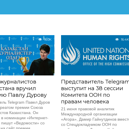
16.0K
16.4K
 журналистов
Представитель Telegra
стана вручил
выступит на 38 сессии
ию Павлу Дурову
Комитета ООН по
правам человека
ель Telegram Павел Дуров
уреатом премии Союза
21 июня правовой аналитик
стов Казахстана. Он
Международной организации
 в номинации «Интернет-
«Агора», Дамир Гайнутдинов вмест
, пишут «Ведомости» со
со Спецдокладчиком ООН по
на сайт премии....