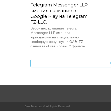
Telegram Messenger LLP
сменил название в
Google Play на Telegram
FZ-LLC.
Вероятно, компания Telegram
Messenger LLP сменила
юрисдикцию на специальную
свободную зону внутри ОАЭ. FZ
означает «Free Zone». У фризон-
компании в ОАЭ есть...
Вам Телеграм © All Rights Reserved