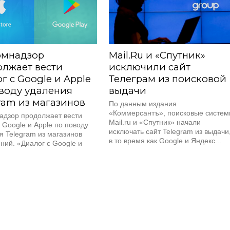
омнадзор
Mail.Ru и «Спутник»
лжает вести
исключили сайт
г с Google и Apple
Телеграм из поисковой
воду удаления
выдачи
ram из магазинов
По данным издания
«Коммерсантъ», поисковые систе
адзор продолжает вести
Mail.ru и «Спутник» начали
 Google и Apple по поводу
исключать сайт Telegram из выдачи
я Telegram из магазинов
в то время как Google и Яндекс...
ний. «Диалог с Google и
 этому...