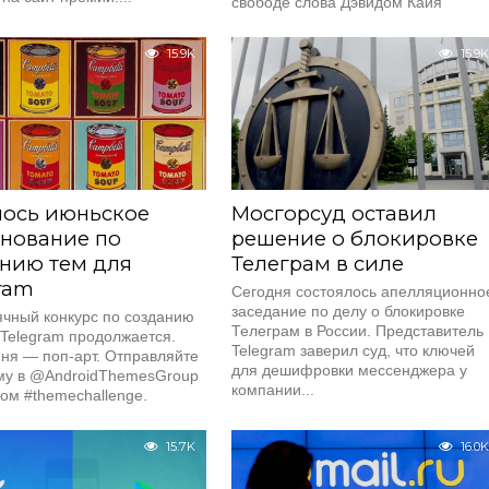
свободе слова Дэвидом Кайя
выступит на параллельном
мероприятии...
15.9K
15.9K
лось июньское
Мосгорсуд оставил
нование по
решение о блокировке
нию тем для
Телеграм в силе
ram
Сегодня состоялось апелляционно
заседание по делу о блокировке
чный конкурс по созданию
Телеграм в России. Представитель
Telegram продолжается.⁣⁣
Telegram заверил суд, что ключей
ня — поп-арт. Отправляйте
для дешифровки мессенджера у
му в @AndroidThemesGroup
компании...
гом #themechallenge.
срок...
15.7K
16.0K